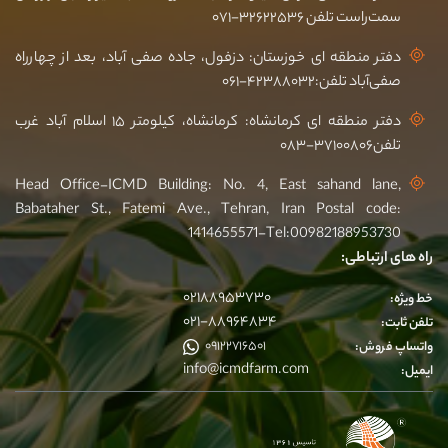
سمت‌راست تلفن ۳۲۶۲۲۵۳۶-۰۷۱
دفتر منطقه ای خوزستان: دزفول، جاده صفی آباد، بعد از چهارراه
صفی‌آباد تلفن:۴۲۳۸۸۰۳۲-۰۶۱
دفتر منطقه ای کرمانشاه: کرمانشاه، کیلومتر ۱۵ اسلام آباد غرب
تلفن۳۷۱۰۰۸۰۶-۰۸۳
Head Office-ICMD Building: No. 4, East sahand lane,
Babataher St., Fatemi Ave., Tehran, Iran Postal code:
1414655571-Tel:00982188953730
راه های ارتباطی:
۰۲۱۸۸۹۵۳۷۳۰
خط ویژه:
۰۲۱-۸۸۹۶۴۸۳۴
تلفن ثابت:
۰۹۱۲۲۷۱۶۵۰۱
واتساپ فروش:
info@icmdfarm.com
ایمیل: